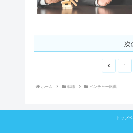
次
前
1
へ
ホーム
転職
ベンチャー転職
トップペ