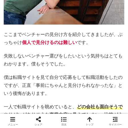
ここまでベンチャーの見分け方を紹介してきましたが、ぶ
っちゃけ
個人で見分けるのは難しい
です。
失敗しないベンチャー選びをしたいという気持ちはとても
わかります。僕もそうでした。
僕は転職サイトを見て自分で応募をして転職活動をしたの
ですが、正直「事前にちゃんと見分けられなかったな」と
いう後悔があります。
一人で転職サイトを眺めていると、
どの会社も面白そうで
やりがいがありそうな事業内容に見えてしまい、比較がう
まくできなかった
のが原因です。
メニュー
シェア
目次
トップ
サイドバー