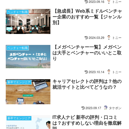
2023.09.16
トニー
【急成長】Web系ミドルベンチャ
ベンチャー転職
ー企業のおすすめ一覧【ジャンル
別】
2024.03.29
トニー
【メガベンチャー一覧】メガベン
ベンチャー転職
は大手とベンチャーのいいとこ取
り
2023.10.14
トニー
キャリアセレクトの評判は？他の
新卒でエンジニア
就活サイトと比べてどうなの？
2023.09.17
タケポン
IT求人ナビ 新卒の評判・口コミ
新卒でエンジニア
は？おすすめしない理由を徹底解
説