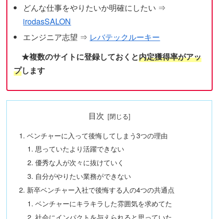
どんな仕事をやりたいか明確にしたい ⇒
irodasSALON
エンジニア志望 ⇒
レバテックルーキー
★複数のサイトに登録しておくと
内定獲得率がアッ
プ
します
目次
ベンチャーに入って後悔してしまう3つの理由
思っていたより活躍できない
優秀な人が次々に抜けていく
自分がやりたい業務ができない
新卒ベンチャー入社で後悔する人の4つの共通点
ベンチャーにキラキラした雰囲気を求めてた
社会にインパクトを与えられると思っていた