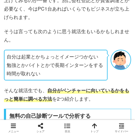
上げてみるのが一番です。別に会社登記とか資金調達とか
必要なく、今はPC1台あればいくらでもビジネスが立ち上
げられます。
そうは言っても次のように思う就活生もいるかもしれませ
ん。
自分は起業とかちょっとイメージつかない
勉強とかバイトとかで長期インターンをする
時間が取れない
そんな就活生でも、
自分がベンチャーに向いているかをも
っと簡単に調べる方法
を2つ紹介します。
無料の自己診断ツールで分析する
メニュー
シェア
目次
トップ
サイドバー
自分の向き不向きは案外自分では判断できません。そこで