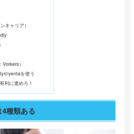
ワンキャリア）
ly
活
orkers）
lyやyentaを使う
有利に進めろ！
は4種類ある