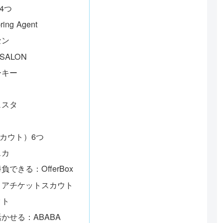
4つ
g Agent
セン
SALON
ーキー
ェスタ
カウト）6つ
スカ
きる：OfferBox
リアチケットスカウト
クト
かせる：ABABA