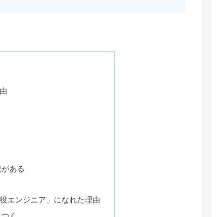
由
観がある
役エンジニア」になれた理由
につく