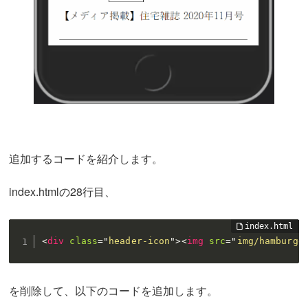
追加するコードを紹介します。
index.htmlの28行目、
<
div
class
=
"
header-icon
"
>
<
img
src
=
"
img/hamburge
を削除して、以下のコードを追加します。