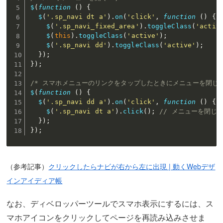
$
(
function
(
)
{
$
(
'.sp_navi dt a'
)
.
on
(
'click'
,
function
(
)
{
$
(
'.sp_navi_fixed_area'
)
.
toggleClass
(
'activ
$
(
this
)
.
toggleClass
(
'active'
)
;
$
(
'.sp_navi dd'
)
.
toggleClass
(
'active'
)
;
}
)
;
}
)
;
/* スマホメニューのリンクをタップしたときにメニューを閉じる
$
(
function
(
)
{
$
(
'.sp_navi dd a'
)
.
on
(
'click'
,
function
(
)
{
$
(
'.sp_navi dt a'
)
.
click
(
)
;
// メニューを閉じ
}
)
;
}
)
;
（参考記事）
クリックしたらナビが右から左に出現 | 動くWebデザ
インアイディア帳
なお、ディベロッパーツールでスマホ表示にするには、ス
マホアイコンをクリックしてページを再読み込みさせま