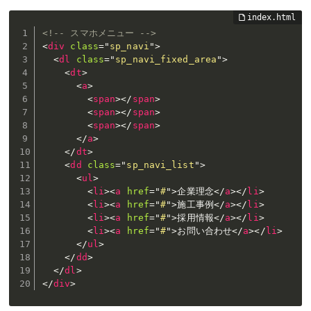
<!-- スマホメニュー -->
<
div
class
=
"
sp_navi
"
>
<
dl
class
=
"
sp_navi_fixed_area
"
>
<
dt
>
<
a
>
<
span
>
</
span
>
<
span
>
</
span
>
<
span
>
</
span
>
</
a
>
</
dt
>
<
dd
class
=
"
sp_navi_list
"
>
<
ul
>
<
li
>
<
a
href
=
"
#
"
>
企業理念
</
a
>
</
li
>
<
li
>
<
a
href
=
"
#
"
>
施工事例
</
a
>
</
li
>
<
li
>
<
a
href
=
"
#
"
>
採用情報
</
a
>
</
li
>
<
li
>
<
a
href
=
"
#
"
>
お問い合わせ
</
a
>
</
li
>
</
ul
>
</
dd
>
</
dl
>
</
div
>