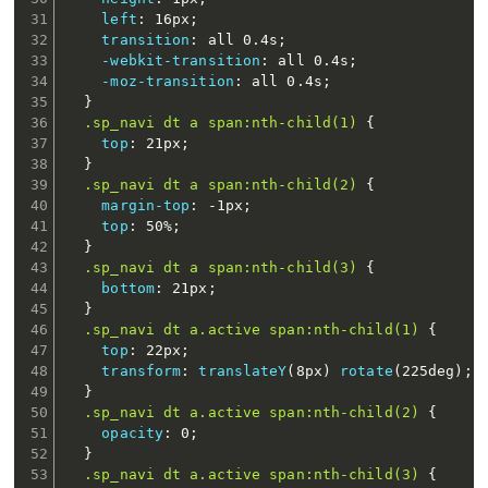
left
:
 16px
;
transition
:
 all 0.4s
;
-webkit-transition
:
 all 0.4s
;
-moz-transition
:
 all 0.4s
;
}
.sp_navi dt a span:nth-child(1)
{
top
:
 21px
;
}
.sp_navi dt a span:nth-child(2)
{
margin-top
:
 -1px
;
top
:
 50%
;
}
.sp_navi dt a span:nth-child(3)
{
bottom
:
 21px
;
}
.sp_navi dt a.active span:nth-child(1)
{
top
:
 22px
;
transform
:
translateY
(
8px
)
rotate
(
225deg
)
;
}
.sp_navi dt a.active span:nth-child(2)
{
opacity
:
 0
;
}
.sp_navi dt a.active span:nth-child(3)
{