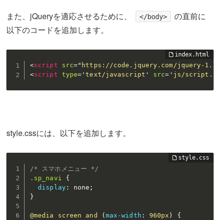
また、jQueryを適応させるために、
の直前に
</body>
以下のコードを追加します。
<
script
src
=
"
https://code.jquery.com/jquery-1.1
<
script
type
=
'
text/javascript
'
src
=
'
js/script.j
style.cssには、以下を追加します。
/* スマホメニュー */
.sp_navi
{
display
:
 none
;
}
@media
 screen and 
(
max-width
:
 960px
)
{