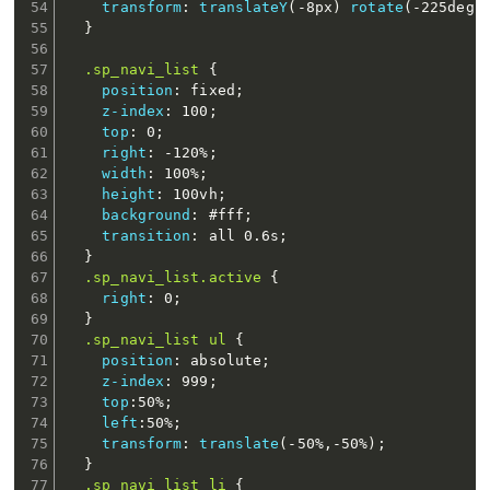
transform
:
translateY
(
-8px
)
rotate
(
-225deg
)
}
.sp_navi_list
{
position
:
 fixed
;
z-index
:
 100
;
top
:
 0
;
right
:
 -120%
;
width
:
 100%
;
height
:
 100vh
;
background
:
 #fff
;
transition
:
 all 0.6s
;
}
.sp_navi_list.active
{
right
:
 0
;
}
.sp_navi_list ul
{
position
:
 absolute
;
z-index
:
 999
;
top
:
50%
;
left
:
50%
;
transform
:
translate
(
-50%
,
-50%
)
;
}
.sp_navi_list li
{