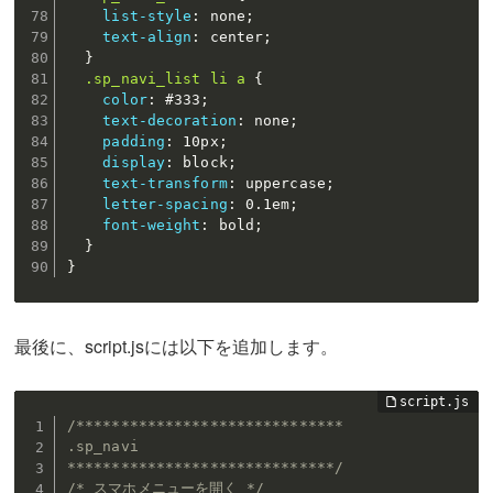
list-style
:
 none
;
text-align
:
 center
;
}
.sp_navi_list li a
{
color
:
 #333
;
text-decoration
:
 none
;
padding
:
 10px
;
display
:
 block
;
text-transform
:
 uppercase
;
letter-spacing
:
 0.1em
;
font-weight
:
 bold
;
}
}
最後に、script.jsには以下を追加します。
/******************************

.sp_navi

******************************/
/* スマホメニューを開く */