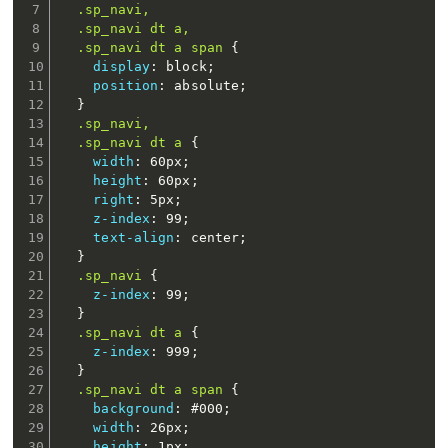
.sp_navi,

  .sp_navi dt a,

  .sp_navi dt a span
{
display
:
 block
;
position
:
 absolute
;
}
.sp_navi,

  .sp_navi dt a
{
width
:
 60px
;
height
:
 60px
;
right
:
 5px
;
z-index
:
 99
;
text-align
:
 center
;
}
.sp_navi
{
z-index
:
 99
;
}
.sp_navi dt a
{
z-index
:
 999
;
}
.sp_navi dt a span
{
background
:
 #000
;
width
:
 26px
;
height
:
 1px
;