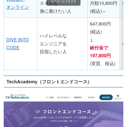
スクロールできます
スキルも
月額10,800円
な
オンライン
身に着けたい人
(税込)～
647,800円
(税込)
ハイレベルな
DIVE INTO
↓
エンジニアを
な
CODE
給付金で
目指したい人
197,800円
(実質、税込)
TechAcademy（フロントエンドコース）