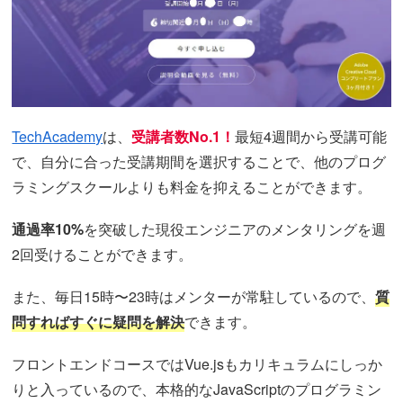
TechAcademy
は、
受講者数No.1！
最短4週間から受講可能
で、自分に合った受講期間を選択することで、他のプログ
ラミングスクールよりも料金を抑えることができます。
通過率10%
を突破した現役エンジニアのメンタリングを週
2回受けることができます。
また、毎日15時〜23時はメンターが常駐しているので、
質
問すればすぐに疑問を解決
できます。
フロントエンドコースではVue.jsもカリキュラムにしっか
りと入っているので、本格的なJavaScriptのプログラミン