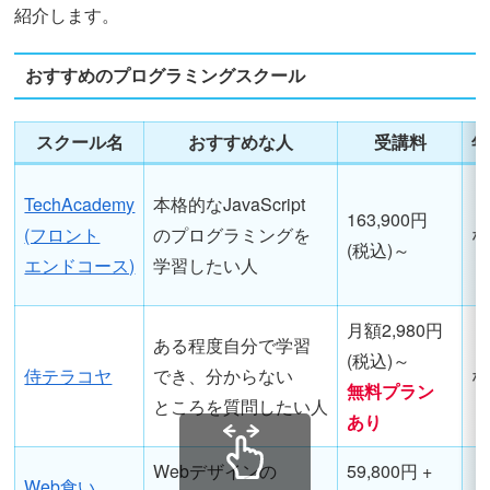
紹介します。
おすすめのプログラミングスクール
スクール名
おすすめな人
受講料
年
TechAcademy
本格的なJavaScript
163,900円
(フロント
のプログラミングを
な
(税込)～
エンドコース)
学習したい人
月額2,980円
ある程度自分で学習
(税込)～
侍テラコヤ
でき、分からない
な
無料プラン
ところを質問したい人
あり
Webデザインの
59,800円 +
Web食い