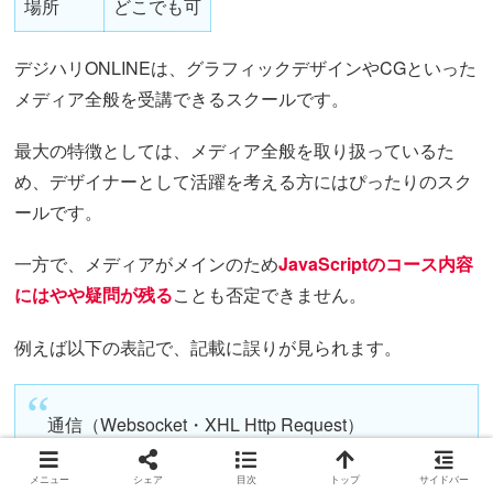
場所
どこでも可
デジハリONLINEは、グラフィックデザインやCGといった
メディア全般を受講できるスクールです。
最大の特徴としては、メディア全般を取り扱っているた
め、デザイナーとして活躍を考える方にはぴったりのスク
ールです。
一方で、メディアがメインのため
JavaScriptのコース内容
にはやや疑問が残る
ことも否定できません。
例えば以下の表記で、記載に誤りが見られます。
通信（Websocket・XHL Http Request）
引用元：
学習するスキル
メニュー
シェア
目次
トップ
サイドバー