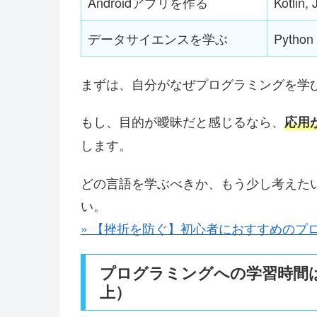
Androidアプリを作る
Kotlin,
データサイエンスを学ぶ
Python
まずは、自分がなぜプログラミングを学
もし、目的が曖昧だと感じるなら、
応用
します。
どの言語を学ぶべきか、もう少し考えた
い。
» 【挫折を防ぐ】初心者におすす
めのプ
プログラミングへの学習時間は
上）