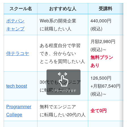
スクール名
おすすめな人
受講料
ポテパン
Web系の開発企業
440,000円
キャンプ
に就職したい人
(税込)
月額2,980円
ある程度自分で学習
(税込)～
侍テラコヤ
でき、分からない
無料プラン
ところを質問したい人
あり
126,500円
30代でもエンジニア
tech boost
+月額67,540円
に転職したい人
スクロールできます
(税込)～
Programmer
無料でエンジニア
全て0円
College
に転職したい20代の人