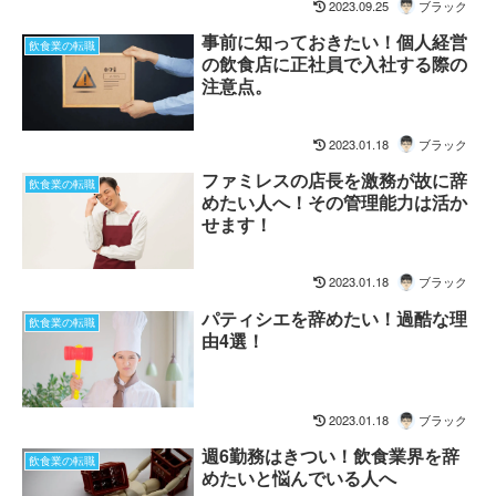
2023.09.25
ブラック
事前に知っておきたい！個人経営
飲食業の転職
の飲食店に正社員で入社する際の
注意点。
2023.01.18
ブラック
ファミレスの店長を激務が故に辞
飲食業の転職
めたい人へ！その管理能力は活か
せます！
2023.01.18
ブラック
パティシエを辞めたい！過酷な理
飲食業の転職
由4選！
2023.01.18
ブラック
週6勤務はきつい！飲食業界を辞
飲食業の転職
めたいと悩んでいる人へ