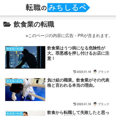
飲食業の転職
※このページの内容に広告・PRが含まれます。
飲食業はうつ病になる危険性が
飲食業の転職
大。罪悪感を押し付けるお店に注
意！
2023.01.18
ブラック
負け組の職業。飲食業がその代表
飲食業の転職
格と言われる本当の理由。
2023.01.18
ブラック
飲食から転職して失敗したと思っ
飲食業の転職