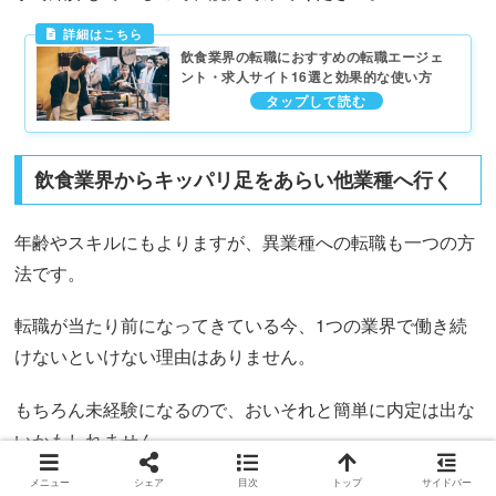
飲食業界の転職におすすめの転職エージェ
ント・求人サイト16選と効果的な使い方
飲食業界からキッパリ足をあらい他業種へ行く
年齢やスキルにもよりますが、異業種への転職も一つの方
法です。
転職が当たり前になってきている今、1つの業界で働き続
けないといけない理由はありません。
もちろん未経験になるので、おいそれと簡単に内定は出な
いかもしれません。
メニュー
シェア
目次
トップ
サイドバー
ですが、
飲食で店長で培ってきた能力全てが無駄なのか？