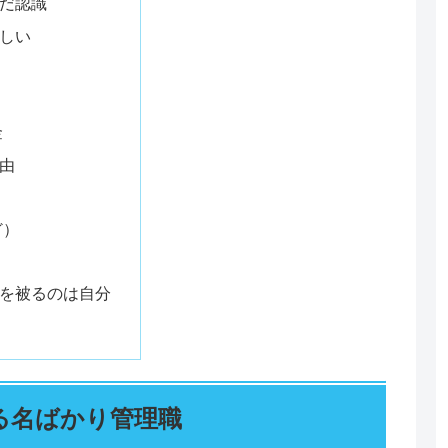
だ認識
しい
金
由
ど）
を被るのは自分
る名ばかり管理職