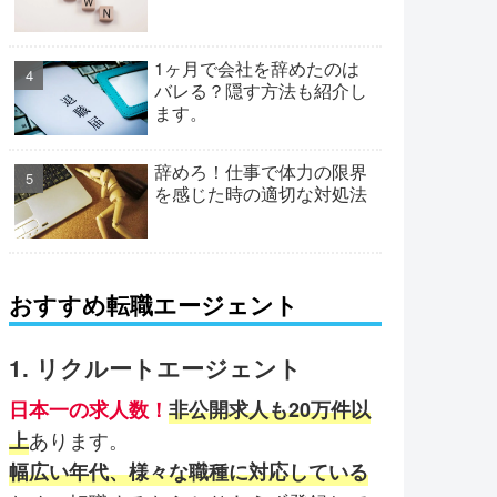
1ヶ月で会社を辞めたのは
バレる？隠す方法も紹介し
ます。
辞めろ！仕事で体力の限界
を感じた時の適切な対処法
おすすめ転職エージェント
1. リクルートエージェント
日本一の求人数！
非公開求人も20万件以
あります。
上
幅広い年代、様々な職種に対応している