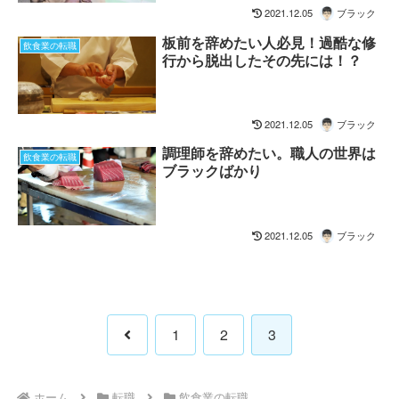
2021.12.05
ブラック
板前を辞めたい人必見！過酷な修
飲食業の転職
行から脱出したその先には！？
2021.12.05
ブラック
調理師を辞めたい。職人の世界は
飲食業の転職
ブラックばかり
2021.12.05
ブラック
前
1
2
3
へ
ホーム
転職
飲食業の転職