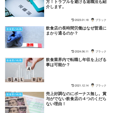
方！トラブルを避ける退職法も紹
介します。
2023.01.18
ブラック
飲食店の長時間労働はなぜ普通に
飲食業の転職
まかり通るのか？
2024.06.11
ブラック
飲食業界内で転職し年収を上げる
飲食業の転職
事は可能か？
2021.12.14
ブラック
売上好調なのにボーナス無し。賞
飲食業の転職
与がでない飲食店の４つのくだら
ない理由！