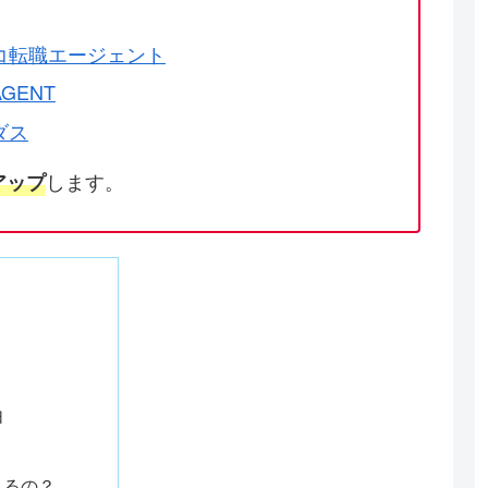
コ転職エージェント
GENT
ダス
します。
アップ
由
きるの？