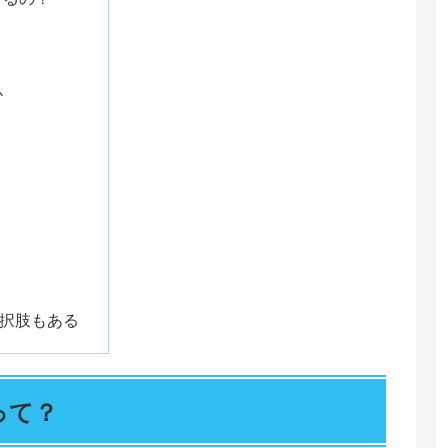
？
か
択肢もある
って？