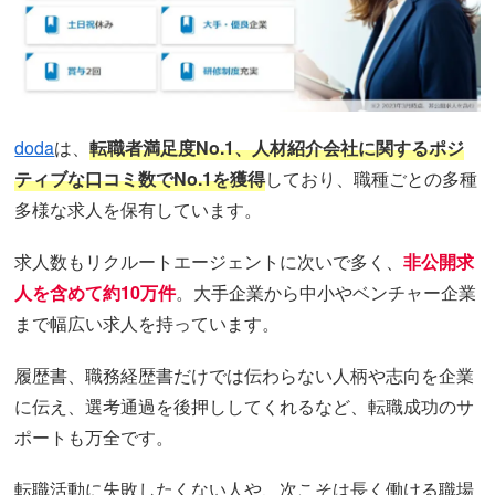
doda
は、
転職者満足度No.1、人材紹介会社に関するポジ
ティブな口コミ数でNo.1を獲得
しており、職種ごとの多種
多様な求人を保有しています。
求人数もリクルートエージェントに次いで多く、
非公開求
人を含めて約10万件
。大手企業から中小やベンチャー企業
まで幅広い求人を持っています。
履歴書、職務経歴書だけでは伝わらない人柄や志向を企業
に伝え、選考通過を後押ししてくれるなど、転職成功のサ
ポートも万全です。
転職活動に失敗したくない人や、次こそは長く働ける職場