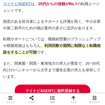
マイナビAGENT
は、
20代からの信頼がNo.1
の転職エージ
ェントです。
熱意のある担当者によるサポートも評価が高く、中小企業
や第二新卒のための独占案件の多さに定評があります。
転職サポートについては、職務経歴書のブラッシュアップ
や模擬⾯接はもちろん、
利⽤回数や期間に制限なく転職相
談をすることが可能
です。
また、関東圏・関西・東海地方の求人が豊富で、20~30代
向けのベンチャーから大手まで優良企業の求人を保有して
います。
マイナビAGENTに無料登録する
メニュー
シェア
目次
トップ
サイドバー