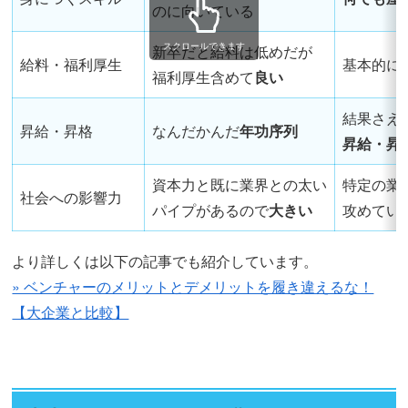
のに向いている
スクロールできます
新卒だと給料は低めだが
給料・福利厚生
基本的に
福利厚生含めて
良い
結果さえ
昇給・昇格
なんだかんだ
年功序列
昇給・昇
資本力と既に業界との太い
特定の業
社会への影響力
パイプがあるので
大きい
攻めてい
より詳しくは以下の記事でも紹介しています。
» ベンチャーのメリットとデメリットを履き違えるな！
【大企業と比較】