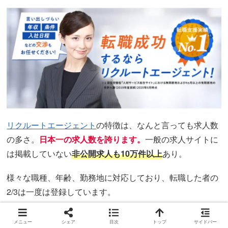
リクルートエージェント
の特徴は、なんと言っても求人数
の多さ。
日本一の求人数を誇ります。
一般の求人サイトに
は掲載していない
非公開求人も10万件以上
あり。
様々な職種、年齢、勤務地に対応しており、転職した者の
2/3は一度は登録しています。
豊富な転職支援実績データに基づく選考サポートが手厚
メニュー
シェア
目次
トップ
サイドバー