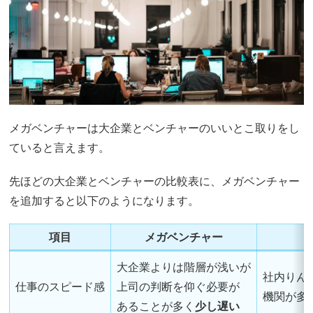
メガベンチャーは大企業とベンチャーのいいとこ取りをし
ていると言えます。
先ほどの大企業とベンチャーの比較表に、メガベンチャー
を追加すると以下のようになります。
項目
メガベンチャー
大企業よりは階層が浅いが
社内りん
仕事のスピード感
上司の判断を仰ぐ必要が
機関が多
あることが多く
少し遅い