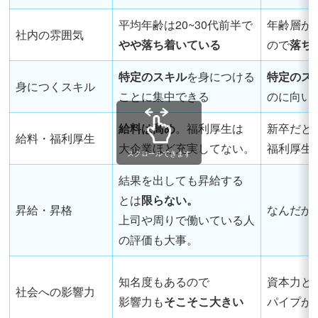
平均年齢は20~30代前半で
年齢層が
社内の雰囲気
やや落ち着いている
ので
落ち
特定のスキル
を身につける
特定のス
身につくスキル
ことに集中できる
のに向い
給料は高め
。福利厚生は
新卒だと
給料・福利厚生
大企業ほど充実してない。
福利厚生
スクロールできます
結果を出しても昇給する
とは
限らない。
昇給・昇格
なんだか
上司や周りで働いている人
の評価も大事。
知名度もあるので
資本力と
社会への影響力
影響力も
そこそこ大きい
パイプが