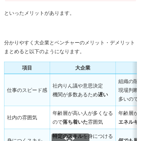
といったメリットがあります。
分かりやすく大企業とベンチャーのメリット・デメリット
まとめると以下のようになります。
項目
大企業
組織の階
社内りん議や意思決定
仕事のスピード感
現場判断
機関が多数あるため
遅い
多いので
年齢層が高い人が多くなる
年齢層が
社内の雰囲気
ので
落ち着いた
雰囲気
エネルギ
特定のスキル
を身につける
身につくスキル
何でも屋