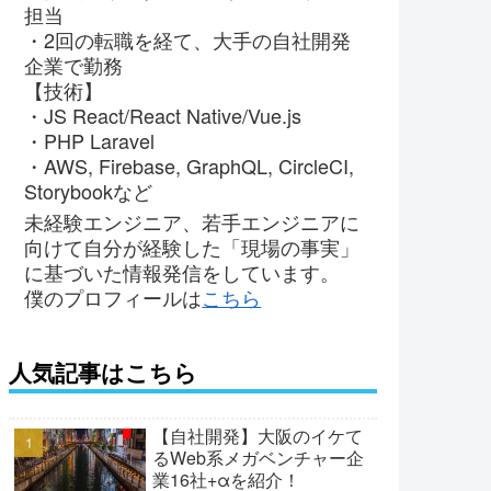
担当
・2回の転職を経て、大手の自社開発
企業で勤務
【技術】
・JS React/React Native/Vue.js
・PHP Laravel
・AWS, Firebase, GraphQL, CircleCI,
Storybookなど
未経験エンジニア、若手エンジニアに
向けて自分が経験した「現場の事実」
に基づいた情報発信をしています。
僕のプロフィールは
こちら
人気記事はこちら
【自社開発】大阪のイケて
るWeb系メガベンチャー企
業16社+αを紹介！