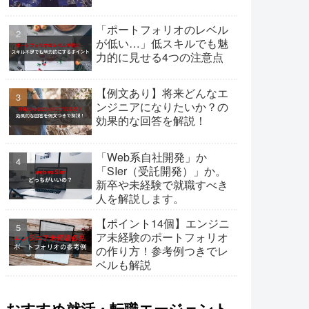
「ポートフォリオのレベル
が低い…」低スキルでも魅
力的に見せる4つの注意点
【例文あり】将来どんなエ
ンジニアになりたいか？の
効果的な回答を解説！
「Web系自社開発」か
「SIer（受託開発）」か。
新卒や未経験で就職すべき
人を解説します。
【ポイント14個】エンジニ
ア未経験のポートフォリオ
の作り方！参考例つきでレ
ベルも解説
おすすめ就活・転職エージェント