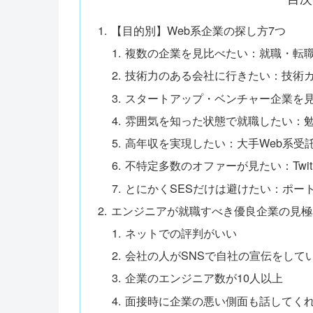
【目的別】Web系企業の探し方7つ
複数の企業を見比べたい：就職・転
技術力のある会社に行きたい：技術
スタートアップ・ベンチャー企業を見たい
雰囲気を知った状態で就職したい：勉強
高年収を実現したい：大手Web系受
不特定多数のオファーが見たい：Twit
とにかくSESだけは避けたい：ポー
エンジニアが就職すべき優良企業の見極
ネットでの評判がいい
会社の人がSNSで自社の宣伝をして
企業のエンジニア数が10人以上
面接時に企業の悪い側面も話してく