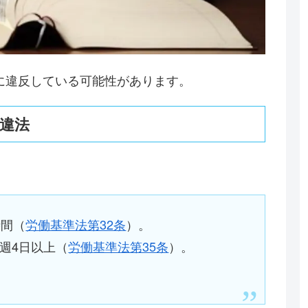
に違反している可能性があります。
違法
時間（
労働基準法第32条
）。
週4日以上（
労働基準法第35条
）。