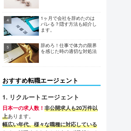
1ヶ月で会社を辞めたのは
バレる？隠す方法も紹介し
ます。
辞めろ！仕事で体力の限界
を感じた時の適切な対処法
おすすめ転職エージェント
1. リクルートエージェント
日本一の求人数！
非公開求人も20万件以
あります。
上
幅広い年代、様々な職種に対応している