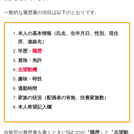
一般的な履歴書の項目は以下のとおりです。
本人の基本情報（氏名、生年月日、性別、現住
所、連絡先）
学歴・
職歴
資格・免許
志望動機
趣味・特技
通勤時間
家族の状況（配偶者の有無、扶養家族数）
本人希望記入欄
自衛官が履歴書を書くときに悩むのが
「職歴」
と
「志望動