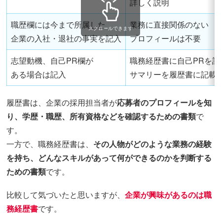
詳しく説明
職歴欄には今まで所属した
業務に直接関係のない
スクロールできます
企業の入社・退社の事実を記入
プロフィールは不要
志望動機、自己PR欄が
職務経歴書に自己PRを
ある場合は記入
サマリーを履歴書に記載
履歴書は、企業の採用担当者が
応募者のプロフィールを知
り、学歴・職歴、所有資格などを確認するための書類
で
す。
一方で、職務経歴書は、
その人物がどのような業務の経験
を持ち、どんなスキルがあって何ができるのかを判断する
ための書類
です。
比較して気づいたと思いますが、
企業が興味があるのは職
務経歴書
です。