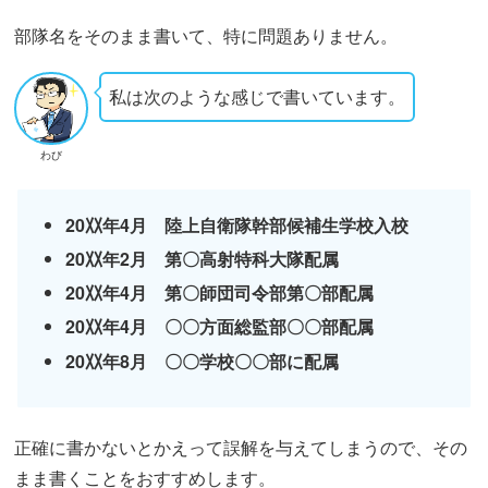
部隊名をそのまま書いて、特に問題ありません。
私は次のような感じで書いています。
わび
20〷年4月 陸上自衛隊幹部候補生学校入校
20〷年2月 第〇高射特科大隊配属
20〷年4月 第〇師団司令部第〇部配属
20〷年4月 〇〇方面総監部
〇
〇部配属
20〷年8月
〇
〇学校
〇
〇部に配属
正確に書かないとかえって誤解を与えてしまうので、その
まま書くことをおすすめします。