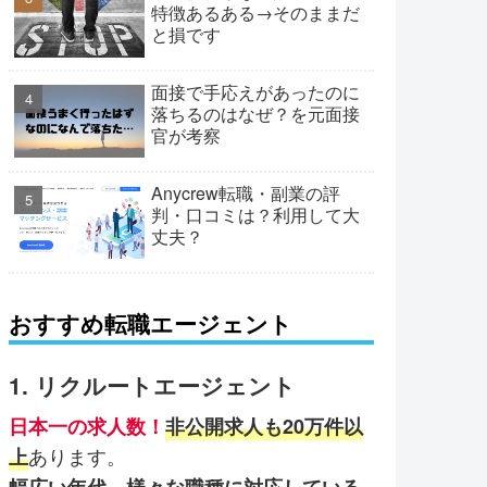
特徴あるある→そのままだ
と損です
面接で手応えがあったのに
落ちるのはなぜ？を元面接
官が考察
Anycrew転職・副業の評
判・口コミは？利用して大
丈夫？
おすすめ転職エージェント
1. リクルートエージェント
日本一の求人数！
非公開求人も20万件以
あります。
上
幅広い年代、様々な職種に対応している