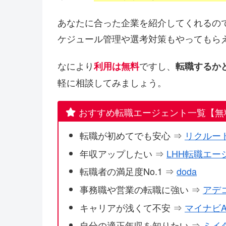
あなたに合った企業を紹介してくれるの
ケジュール管理や選考対策もやってもら
なにより
ですし、
利用は無料
転職するか
軽に相談してみましょう。
おすすめ転職エージェント一覧【無
転職が初めてでも安心 ⇒
リクルー
年収アップしたい ⇒
LHH転職エー
転職者の満足度No.1 ⇒
doda
事務職や営業の転職に強い ⇒
アデ
キャリアが浅くて不安 ⇒
マイナビA
自分の適正年収を知りたい ⇒
ミイ