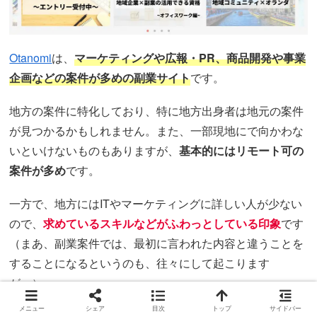
Otanomi
は、
マーケティングや広報・PR、商品開発や事業
企画などの案件が多めの副業サイト
です。
地方の案件に特化しており、特に地方出身者は地元の案件
が見つかるかもしれません。また、一部現地にで向かわな
いといけないものもありますが、
基本的にはリモート可の
案件が多め
です。
一方で、地方にはITやマーケティングに詳しい人が少ない
ので、
求めているスキルなどがふわっとしている印象
です
（まあ、副業案件では、最初に言われた内容と違うことを
することになるというのも、往々にして起こります
が…）。
メニュー
シェア
目次
トップ
サイドバー
Otanomiは登録無しでも案件の情報を見ることはできるの