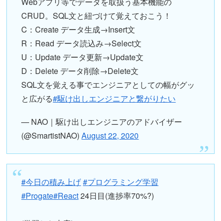
Webアプリ等でデータを取扱う基本機能の
CRUD。SQL文と紐づけて覚えておこう！
C：Create データ生成→Insert文
R：Read データ読込み→Select文
U：Update データ更新→Update文
D：Delete データ削除→Delete文
SQL文を覚える事でエンジニアとしての幅がグッ
と広がる
#駆け出しエンジニアと繋がりたい
— NAO｜駆け出しエンジニアのアドバイザー
(@SmartistNAO)
August 22, 2020
#今日の積み上げ
#プログラミング学習
#Progate
#React
24日目(進捗率70%?)