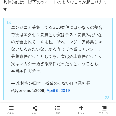
具体的には、以下のツイートのようなことが起こりえま
す。
エンジニア募集してるSES案件にはかなりの割合
で実はエクセル要員とか実はテスト要員みたいな
のが含まれてますよね。それエンジニア募集じゃ
ないだろみたいな。かろうじて本当にエンジニア
募集案件だったとしても、実は炎上案件だったり
実はレガシー過ぎる案件だったりということも。
本当案件ガチャ。
— 米村歩@日本一残業の少ないIT企業社長
(@yonemura2006)
April 5, 2019
一説によると、家電量販店に派遣されるなんてこともあり
メニュー
シェア
目次
トップ
サイドバー
得るみたいです。