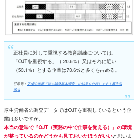
正社員に対して重視する教育訓練については、
「OJTを重視する」（ 20.5%）又はそれに近い
（53.1%）とする企業は73.6%と多くを占める。
引用元：
平成30年度「能力開発基本調査」の結果を公表します｜厚生労
働省
厚生労働省の調査データではOJTを重視しているという企
業は多いですが、
本当の意味で『OJT（実務の中で仕事を覚える）』の環境
が整っているのかどうかも見ておいたほうがいい
と思いま