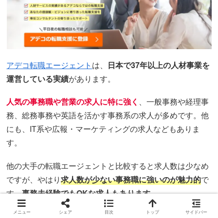
アデコ転職エージェント
は、
日本で37年以上の人材事業を
運営している実績
があります。
人気の事務職や営業の求人に特に強く
、一般事務や経理事
務、総務事務や英語を活かす事務系の求人が多めです。他
にも、IT系や広報・マーケティングの求人などもありま
す。
他の大手の転職エージェントと比較すると求人数は少なめ
ですが、やはり
求人数が少ない事務職に強いのが魅力的
で
す。
事務未経験でもOKな求人もあります。
メニュー
シェア
目次
トップ
サイドバー
ただし、特に事務職は人気なので、20代～30代前半ぐらい