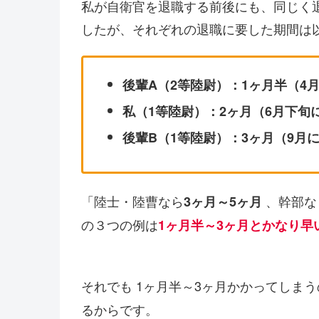
私が自衛官を退職する前後にも、同じく
したが、それぞれの退職に要した期間は
後輩A（2等陸尉）：1ヶ月半（4
私（1等陸尉）：2ヶ月（6月下旬
後輩B（1等陸尉）：3ヶ月（9月
「陸士・陸曹なら
、幹部な
3ヶ月～5
ヶ月
の３つの例は
1ヶ月半～3ヶ月とかなり早
それでも 1ヶ月半～3ヶ月かかってしま
るからです。