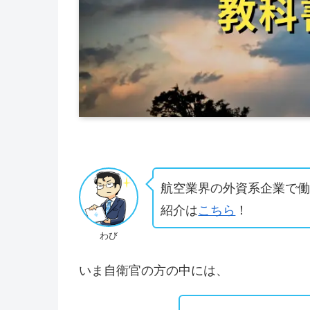
航空業界の外資系企業で
紹介は
こちら
！
わび
いま自衛官の方の中には、