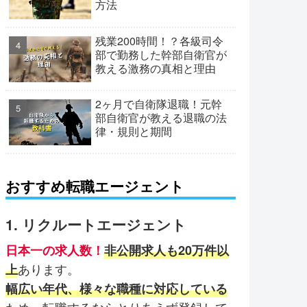
方法
残業200時間！？各級司令
部で勤務した幹部自衛官が
教える激務の真相と理由
2ヶ月で自衛隊退職！元幹
部自衛官が教える退職の法
律・規則と期間
おすすめ転職エージェント
1. リクルートエージェント
日本一の求人数！
非公開求人も20万件以
あります。
上
幅広い年代、様々な職種に対応している