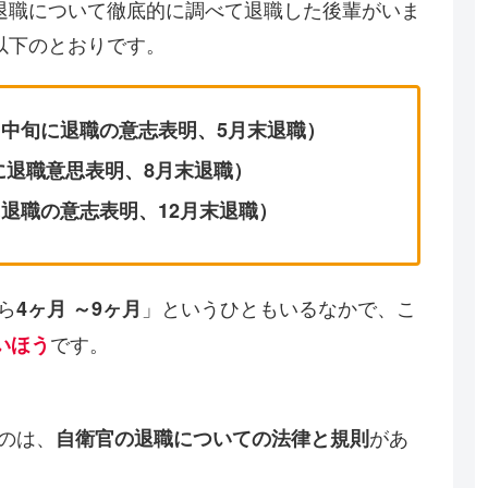
退職について徹底的に調べて退職した後輩がいま
以下のとおりです。
月中旬に退職の意志表明、5月末退職）
に退職意思表明、8月末退職）
に退職の意志表明、12月末退職）
ら
」というひともいるなかで、こ
4
ヶ月
～9ヶ月
です。
いほう
うのは、
があ
自衛官の退職についての法律と規則