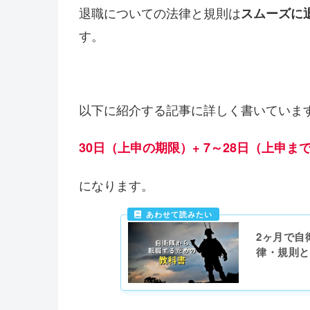
退職についての法律と規則は
スムーズに
す。
以下に紹介する記事に詳しく書いていま
30日（上申の期限）+ 7～28日（上申
になります。
2ヶ月で自
律・規則と