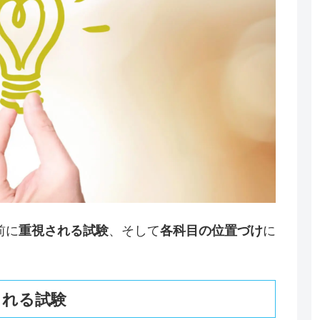
前に
、そして
に
重視される試験
各科目の位置づけ
される試験