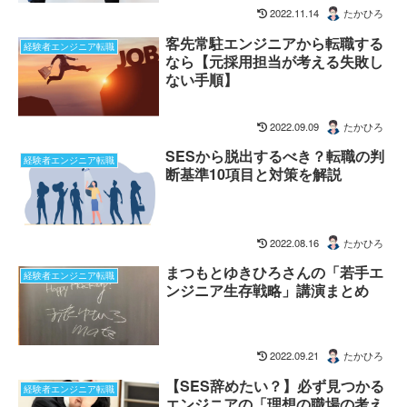
2022.11.14
たかひろ
客先常駐エンジニアから転職する
経験者エンジニア転職
なら【元採用担当が考える失敗し
ない手順】
2022.09.09
たかひろ
SESから脱出するべき？転職の判
経験者エンジニア転職
断基準10項目と対策を解説
2022.08.16
たかひろ
まつもとゆきひろさんの「若手エ
経験者エンジニア転職
ンジニア生存戦略」講演まとめ
2022.09.21
たかひろ
【SES辞めたい？】必ず見つかる
経験者エンジニア転職
エンジニアの「理想の職場の考え