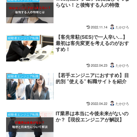
らない！と後悔する人の特徴
2022.11.14
たかひろ
【客先常駐(SES)で一人辛い…】
経験者エンジニア転職
最初は客先変更を考えるのがおす
すめ！
2022.04.23
たかひろ
【若手エンジニアにおすすめ】目
経験者エンジニア転職
的別 ”使える” 転職サイトを紹介
2022.04.22
たかひろ
IT業界は本当に今後未来がないの
経験者エンジニア転職
か？【現役エンジニアが解説】