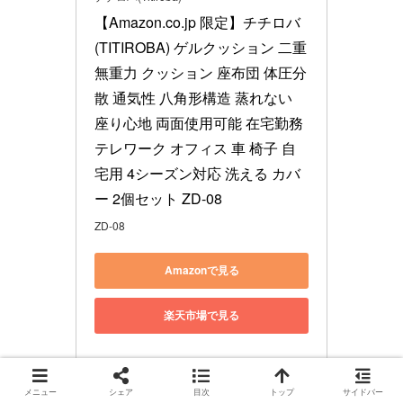
【Amazon.co.jp 限定】チチロバ
(TITIROBA) ゲルクッション 二重 
無重力 クッション 座布団 体圧分
散 通気性 八角形構造 蒸れない 
座り心地 両面使用可能 在宅勤務 
テレワーク オフィス 車 椅子 自
宅用 4シーズン対応 洗える カバ
ー 2個セット ZD-08
ZD-08
Amazonで見る
楽天市場で見る
メニュー
シェア
目次
トップ
サイドバー
番外編：一息入れるときに重宝するアイテム