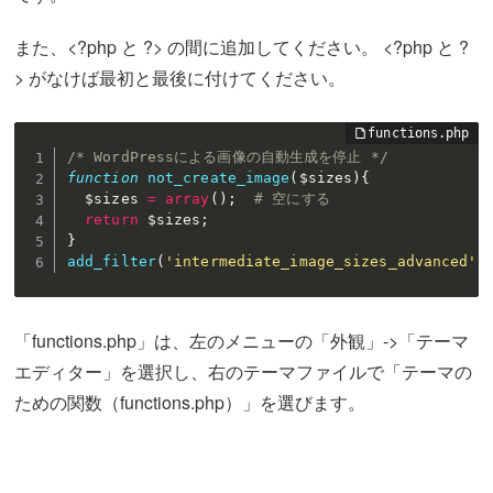
また、<?php と ?> の間に追加してください。 <?php と ?
> がなけば最初と最後に付けてください。
/* WordPressによる画像の自動生成を停止 */
function
not_create_image
(
$sizes
)
{
$sizes
=
array
(
)
;
# 空にする
return
$sizes
;
}
add_filter
(
'intermediate_image_sizes_advanced'
,
「functions.php」は、左のメニューの「外観」->「テーマ
エディター」を選択し、右のテーマファイルで「テーマの
ための関数（functions.php）」を選びます。