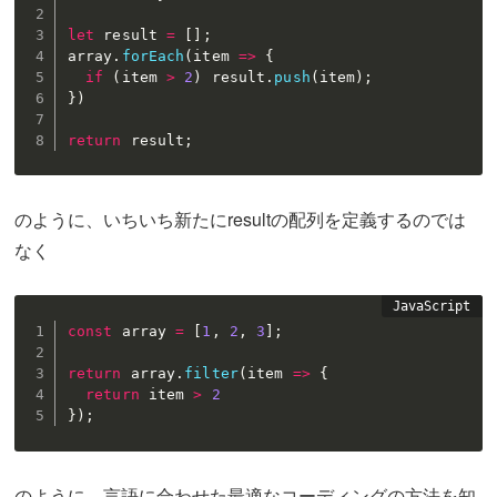
let
 result 
=
[
]
;
array
.
forEach
(
item
=>
{
if
(
item 
>
2
)
 result
.
push
(
item
)
;
}
)
return
 result
;
のように、いちいち新たにresultの配列を定義するのでは
なく
const
 array 
=
[
1
,
2
,
3
]
;
return
 array
.
filter
(
item
=>
{
return
 item 
>
2
}
)
;
のように、言語に合わせた最適なコーディングの方法を知