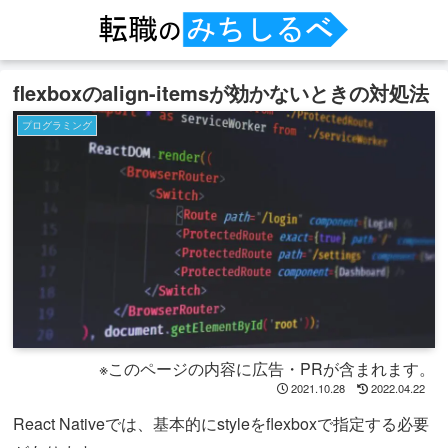
flexboxのalign-itemsが効かないときの対処法
プログラミング
※このページの内容に広告・PRが含まれます。
2021.10.28
2022.04.22
React Nativeでは、基本的にstyleをflexboxで指定する必要