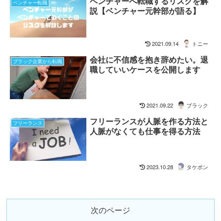
ベンチャーへ転職するリスクを解
ベンチャー転職
説【ベンチャー元幹部が語る】
2021.09.14
トニー
会社に不信感を抱き辞めたい。退
ブラック企業から転職
職していいケースを公開します
2021.09.22
ブラック
フリーランスが人脈を作る方法と
フリーランス
人脈がなくても仕事を得る方法
2023.10.28
タケポン
次のページ